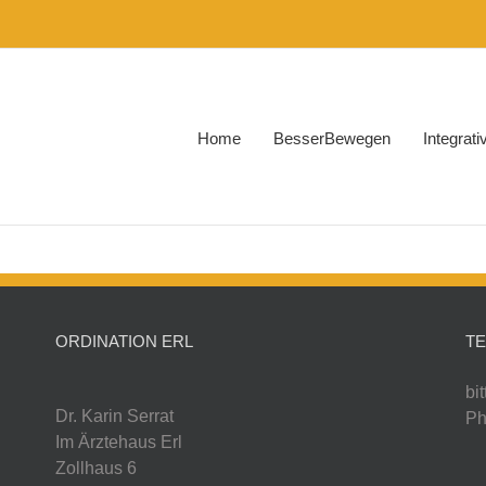
Home
BesserBewegen
Integrat
ORDINATION ERL
T
bi
Dr. Karin Serrat
Ph
Im Ärztehaus Erl
Zollhaus 6