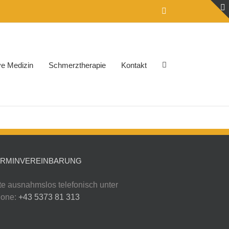
Email
ive Medizin
Schmerztherapie
Kontakt
ERMINVEREINBARUNG
tte ausnahmslos telefonisch unter
one:
+43 5373 81 313