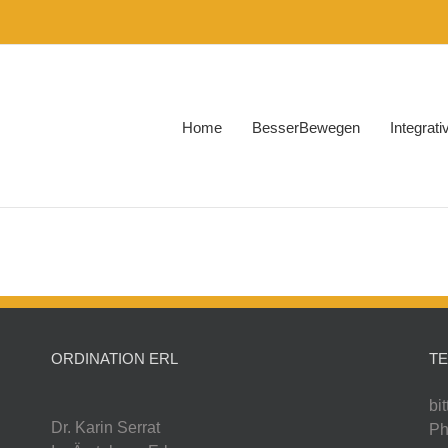
Home
BesserBewegen
Integrat
ORDINATION ERL
T
bi
Dr. Karin Serrat
Ph