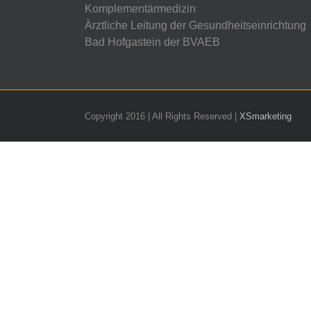
Komplementärmedizin
Ärztliche Leitung der Gesundheitseinrichtung
Bad Hofgastein der BVAEB
Copyright 2016 | All Rights Reserved |
XSmarketing