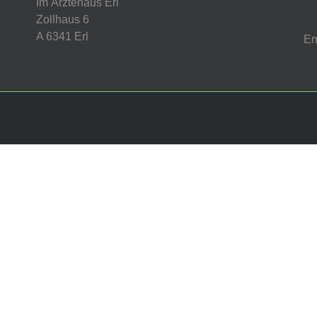
Im Ärztehaus Erl
Zollhaus 6
A 6341 Erl
Em