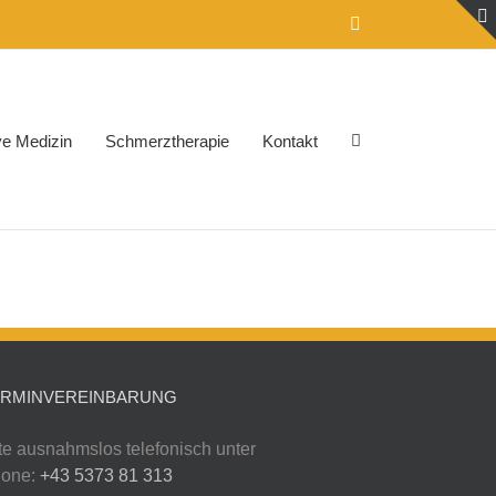
Email
ive Medizin
Schmerztherapie
Kontakt
ERMINVEREINBARUNG
tte ausnahmslos telefonisch unter
one:
+43 5373 81 313